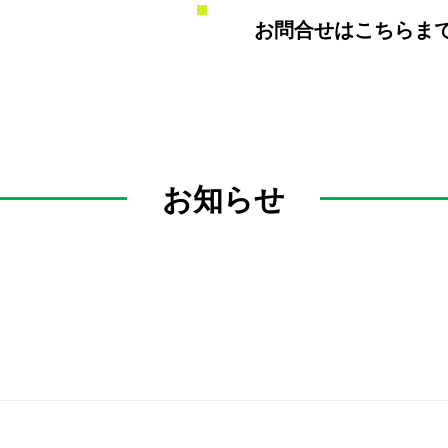
​お問合せはこちらまで！ T
シロアリ駆除
その他害虫駆除
​お知らせ